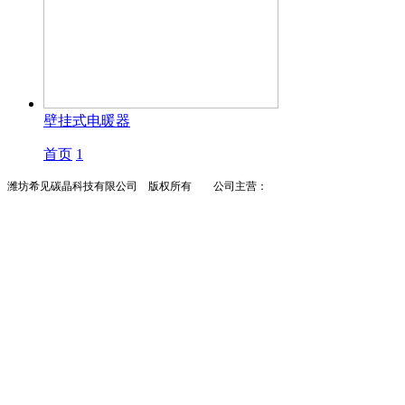
壁挂式电暖器
首页
1
潍坊希见碳晶科技有限公司 版权所有 公司主营：
墙暖
碳晶墙暖
墙暖招商