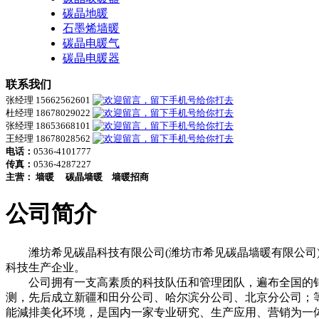
碳晶地暖
石墨烯墙暖
碳晶电暖气
碳晶电暖器
联系我们
张经理 15662562601
杜经理 18678029022
张经理 18653668101
王经理 18678028562
电话：
0536-4101777
传真：
0536-4287227
主营：
墙暖
碳晶墙暖
墙暖招商
公司简介
潍坊希见碳晶科技有限公司(潍坊市希见碳晶墙暖有限公司)
科技生产企业。
公司拥有一支高素质的科技队伍和管理团队，遍布全国的销售网
测，先后成立新疆和田分公司、哈尔滨分公司、北京分公司；
能減排美化环境，是国内一家专业研究、生产应用、营销为一