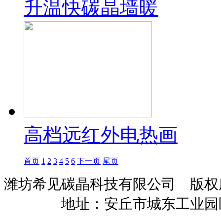
升温快碳晶墙暖
高档远红外电热画
首页
1
2
3
4
5
6
下一页
尾页
潍坊希见碳晶科技有限公司 版
暖招商
地址：安丘市城东工业园